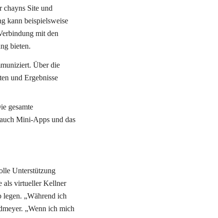
r chayns Site und 
 kann beispielsweise 
Verbindung mit den 
ng bieten. 
uniziert. Über die 
en und Ergebnisse 
ie gesamte 
auch Mini-Apps und das 
lle Unterstützung 
als virtueller Kellner 
 legen. „Während ich 
edmeyer. „Wenn ich mich 