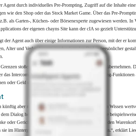
 Agent durch individuelles Pre-Prompting, Zugriff auf die Inhalte eine
gen wie den Shop oder das Stock Market Game. Über das Pre-Prompting
n z.B. als Garten-, Küchen- oder Börsenexperte zugewiesen werden. In 
pplications der eigenen chayns Site kann der cIA so gezielt Unterstützu
 der Agent auch über einige Informationen zur Person, mit der er komm
, Alter und Verbindungen, wodurch er den Dialog persönlicher gestalt
n.
e Grenzen stoßen, kann ein Mensch jederzeit den Dialog übernehmen. D
r das Intercom-System chayns.chat, das neben Messaging-Funktionen 
n oder Geld unterstützt.
at
n künftig aber nicht nur kommunizieren und mit all ihrem Wissen wertvo
 dem Dialog heraus Prozesse initialisieren: So können sie beispielsweise 
ke oder Gerichte geben und diese auf Wunsch direkt in den Warenkorb
n sie im Hintergrund für mich bestimmte Dinge abwickeln.“, erklärt Li