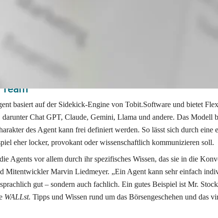
ich und unflexibel wirken.
ents für chayns (cIA) ermöglichen auch kleinen Unternehmen den Zugan
Der Dialog ist dabei so natürlich, dass er in vielen Fällen den Servic
nn. Neben lokalem Wissen über die eigene Site verfügen die Agents übe
erner Large Language Models.
s Team
ent basiert auf der Sidekick-Engine von Tobit.Software und bietet Flexib
darunter Chat GPT, Claude, Gemini, Llama und andere. Das Modell be
rakter des Agent kann frei definiert werden. So lässt sich durch eine 
piel eher locker, provokant oder wissenschaftlich kommunizieren soll. 
 die Agents vor allem durch ihr spezifisches Wissen, das sie in die Konve
nd Mitentwickler Marvin Liedmeyer. „Ein Agent kann sehr einfach indivi
sprachlich gut – sondern auch fachlich. Ein gutes Beispiel ist Mr. Stocks
e 
WALLst.
 Tipps und Wissen rund um das Börsengeschehen und das virt