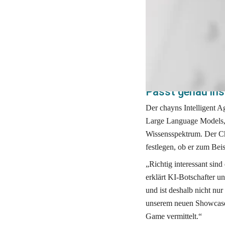
die jedoch oft unpersönl
Die neuen Intelligent Ag
Kommunikationssystemen. 
Mitarbeiters ersetzen ka
„Allgemeinbildung“ mod
Passt genau in
Der chayns Intelligent Ag
Large Language Models, 
Wissensspektrum. Der Cha
festlegen, ob er zum Beis
„Richtig interessant sind
erklärt KI-Botschafter u
und ist deshalb nicht nur 
unserem neuen Showcas
Game vermittelt.“