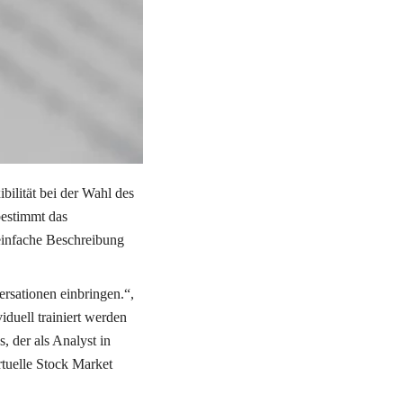
g zu KI-basierten 
e eines menschlichen 
r die umfassende 
ilität bei der Wahl des 
stimmt das 
einfache Beschreibung 
rsationen einbringen.“, 
duell trainiert werden 
, der als Analyst in 
uelle Stock Market 