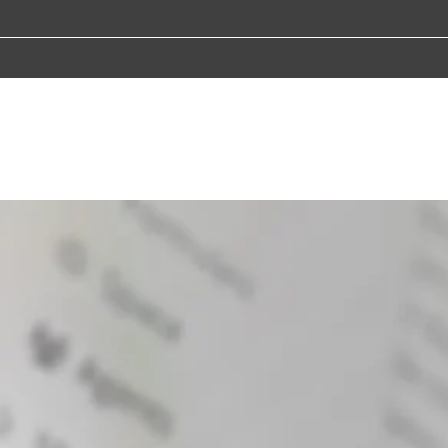
 Agenten für chayns
d Artificial Engine von Tobit.Software ist seit über einem Ja
s. Mit den neuen chayns Intelligent Agents erreicht diese 
Sie übernehmen umfangreiche Beratungsaufgaben und wicke
rozesse ab.
ehören längst zum digitalen Alltag, vor allem bei Unternehmen, wo vi
en. Banken, Versicherungen, Telekommunikationsunternehmen – sie alle nu