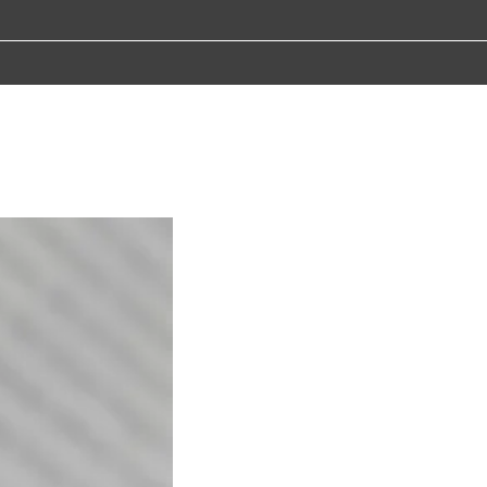
hr eine zentrale 
Technologie einen 
ln sogar 
ele Kunden auf wenige 
tzen virtuelle Helfer, 