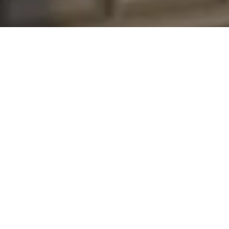
Der chayns® Stadtgutschein
Bankraub ist was für 
Dilettanten. Profis gründen 
eine Bank!
Das Kerngeschäft einer Bank ist 
es Geld zu verwalten und zu 