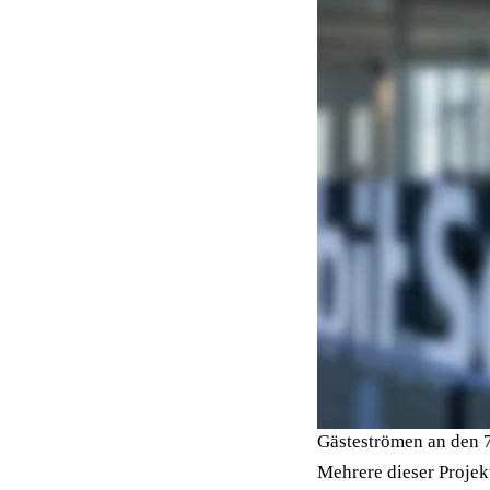
schärfen, die Go-to-M
Map etablieren.
Im Fokus stehen dabei
System. Das Produkt i
Kommunalverwaltungen
Zurück zu den W
Feller ist kein Unbeka
Fachrichtung Konzeptio
bevor er im Mai 2021 a
Projekte zur Gästebin
Gästeströmen an den 7
Mehrere dieser Projek