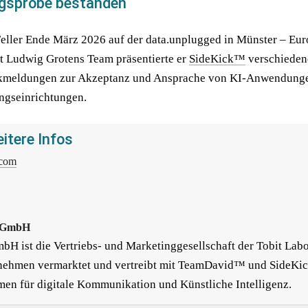
gsprobe bestanden
eller Ende März 2026 auf der data.unplugged in Münster – Eur
 Ludwig Grotens Team präsentierte er 
SideKick™
 verschieden
kmeldungen zur Akzeptanz und Ansprache von KI-Anwendunge
gseinrichtungen.
itere Infos
.com
 GmbH
bH ist die Vertriebs- und Marketinggesellschaft der Tobit Labor
nehmen vermarktet und vertreibt mit TeamDavid™ und SideKic
men für digitale Kommunikation und Künstliche Intelligenz.