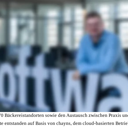
arket-Strategie für neue Produkte und Features optimieren und 
 im ersten Schritt SideKick™, das vollständig in Europa betrie
st seit Dezember 2023 im Markt etabliert und bei mittelständis
 und Bildungsträgern im Einsatz.
urzeln
nnter im Haus. Er absolvierte seine Ausbildung zum Mediengesta
n und Visualisierung bei Tobit Software und arbeitete anschlie
ls Marketingleiter zu Essmann's Backstube wechselte. Dort vera
dung von bis zu 9 Millionen Gästen pro Jahr, datenbasierte Anal
0 Bäckereistandorten sowie den Austausch zwischen Praxis und
te entstanden auf Basis von chayns, dem cloud-basierten Betrie