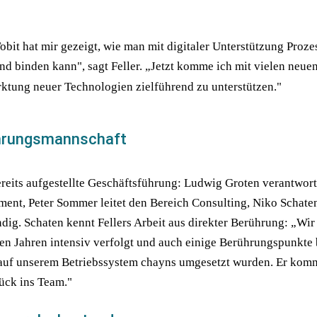
bit hat mir gezeigt, wie man mit digitaler Unterstützung Proze
d binden kann", sagt Feller. „Jetzt komme ich mit vielen neuen
ktung neuer Technologien zielführend zu unterstützen."
ührungsmannschaft
 bereits aufgestellte Geschäftsführung: Ludwig Groten verantwort
nt, Peter Sommer leitet den Bereich Consulting, Niko Schaten i
dig. Schaten kennt Fellers Arbeit aus direkter Berührung: „Wir 
ten Jahren intensiv verfolgt und auch einige Berührungspunkte b
 auf unserem Betriebssystem chayns umgesetzt wurden. Er kommt
rück ins Team."