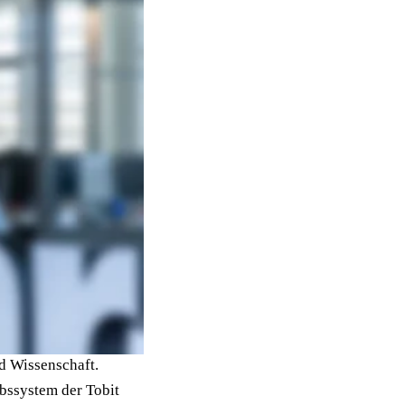
die Partner Journey 
bene Unified-AI-
chen Unternehmen, 
lter in der 
ßend als Kreativer – 
ntwortete er digitale 
ysen zu Kaufkraft und 
 Wissenschaft. 
bssystem der Tobit 