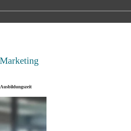
 Marketing 
Ausbildungszeit
er Tobit 
mmt die Leitung des 
ielgruppenansprache 