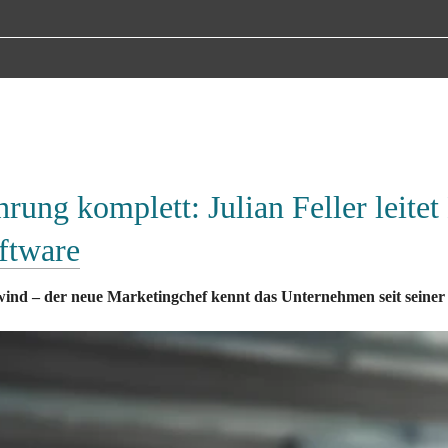
rung komplett: Julian Feller leitet
ftware
nd – der neue Marketingchef kennt das Unternehmen seit seiner 
 Die 
 GmbH, Vertriebs- und Marketinggesellschaft d
Tobit.Software
haus, komplettiert ihre Geschäftsführung: Julian Feller überni
in Auftrag ist klar umrissen – Markenbekanntheit ausbauen, Z