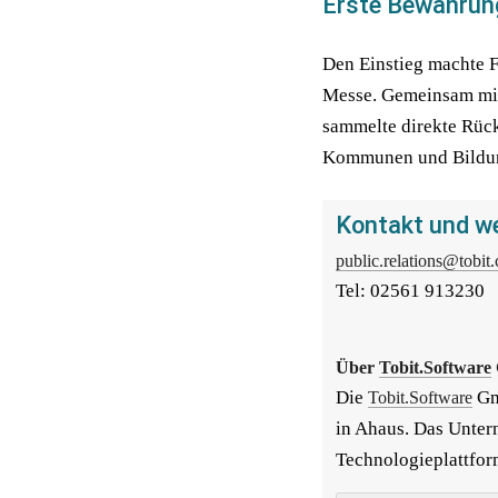
Erste Bewährun
Den Einstieg machte F
Messe. Gemeinsam mit
sammelte direkte Rüc
Kommunen und Bildun
Kontakt und we
public.relations@tobit
Tel: 02561 913230
Über 
Tobit.Software
Die 
 Gm
Tobit.Software
in Ahaus. Das Unter
Technologieplattfor