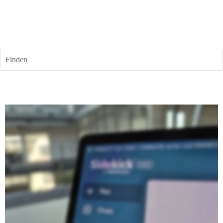
Finden
5. November 2024
Sidekick™ für professionelle 
Anwender
Seit 2023 erfreuen sich Sidekick™ Chat-Nutzer bereits 
an der Unified Artificial Intelligence (UAI)-Engine. Mit 
der Einführung von Sidekick™ PRO bietet Tobit nun die 