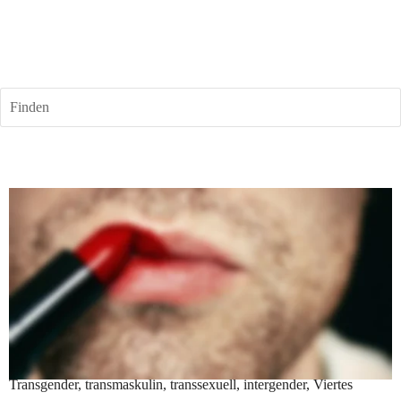
Finden
„Let's talk about sex, Tobit“
Willkommen bei Tobit, liebe Frauen und Männer! Und all die, die 
sich eher als androgyner Mensch, androgyn, bigender weiblich, 
gender variabel, genderqueer, intersexuell männlich, Mann zu Frau, 
weder noch, geschlechtslos, nicht-binär, transweiblich, 
transmännlich, Transmann, Transmensch, Transfrau, transfeminin, 
Transgender, transmaskulin, transsexuell, intergender, Viertes 