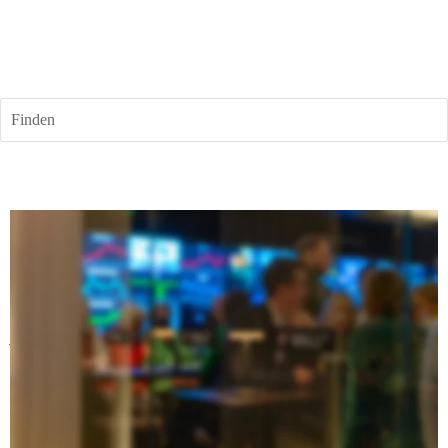
Finden
06. November 2024
Tobit eröffnet Deutschlands erste 
Finanz-Bar
Anlagestrategien, Altersvorsorge, Aktienportfolio: Alles, 
was in Deutschland mit Geld zu tun hat, wird nicht an 
die große Glocke gehängt. Der neueste Showcase von 
Tobit will nicht nur mit alten Klischees aufräumen, 