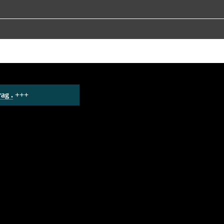
ag .
 +++