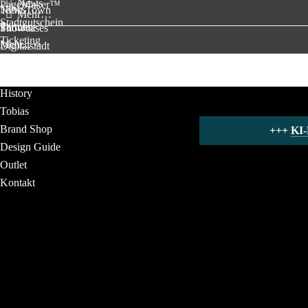
News
PageMaker™
News
Tobit.Town
Mehr…
Stadtgutschein
Partner
Termine
Showcases
Ticketing
Mehr...
Digitalstadt
Solutions
Jobs
History
Tobias
Brand Shop
+++ 
KI-
Design Guide
Outlet
Kontakt